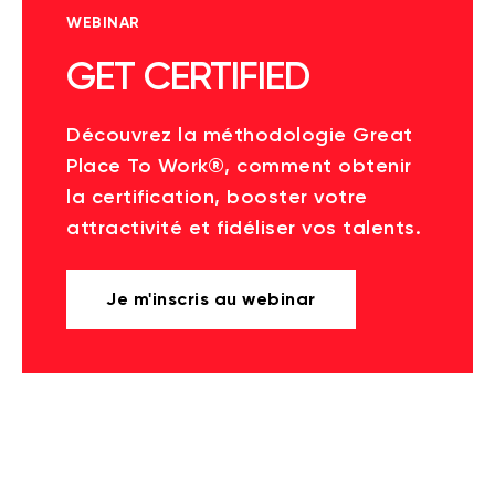
WEBINAR
GET CERTIFIED
Découvrez la méthodologie Great
Place To Work®, comment obtenir
la certification, booster votre
attractivité et fidéliser vos talents.
Je m'inscris au webinar