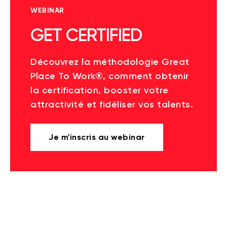
WEBINAR
GET CERTIFIED
Découvrez la méthodologie Great
Place To Work®, comment obtenir
la certification, booster votre
attractivité et fidéliser vos talents.
Je m'inscris au webinar