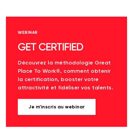
WEBINAR
GET CERTIFIED
Découvrez la méthodologie Great
Place To Work®, comment obtenir
la certification, booster votre
attractivité et fidéliser vos talents.
Je m'inscris au webinar