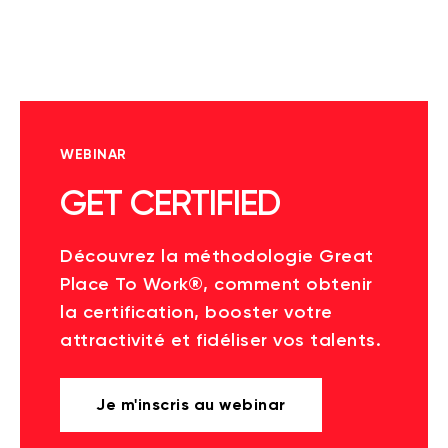
WEBINAR
GET CERTIFIED
Découvrez la méthodologie Great
Place To Work®, comment obtenir
la certification, booster votre
attractivité et fidéliser vos talents.
Je m'inscris au webinar