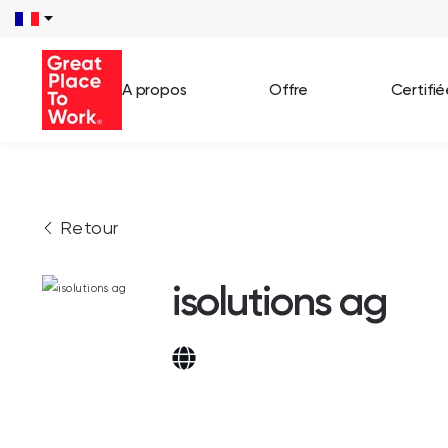
A propos
Offre
Certifi
Voir 
Retour
Témo
Cas c
isolutions ag