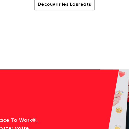
Découvrir les Lauréats
lace To Work®,
oster votre