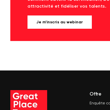
attractivité et fidéliser vos talents.
Je m'inscris au webinar
Offre
Enquête co