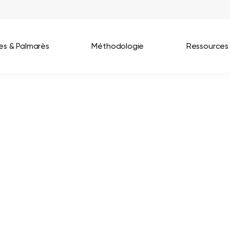
ées & Palmarès
Méthodologie
Ressources
les entreprises
Best Workplaces France 2026
ignages
Great Place To Work In Tech 2026
lients
Best Workplaces For Women 2025
Best Workplaces Europe 2025
Tous nos palmarès