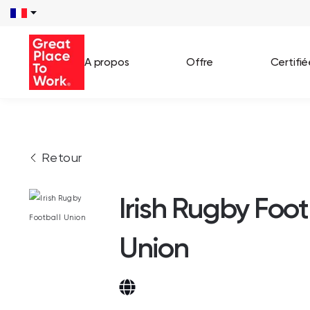
A propos
Offre
Certifi
Voir 
Retour
Témo
Cas c
Irish Rugby Foot
Union