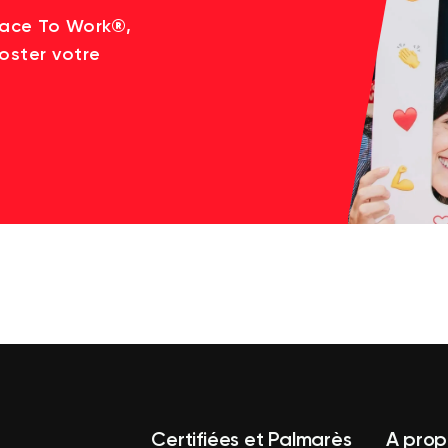
lace To Work®,
oster votre
Certifiées et Palmarès
A prop