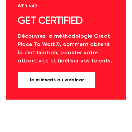
WEBINAR
GET CERTIFIED
Découvrez la méthodologie Great
Place To Work®, comment obtenir
la certification, booster votre
attractivité et fidéliser vos talents.
Je m'inscris au webinar