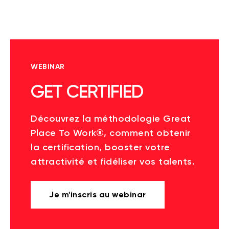
WEBINAR
GET CERTIFIED
Découvrez la méthodologie Great
Place To Work®, comment obtenir
la certification, booster votre
attractivité et fidéliser vos talents.
Je m'inscris au webinar