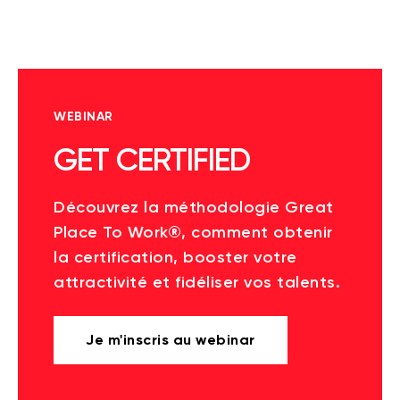
WEBINAR
GET CERTIFIED
Découvrez la méthodologie Great
Place To Work®, comment obtenir
la certification, booster votre
attractivité et fidéliser vos talents.
Je m'inscris au webinar