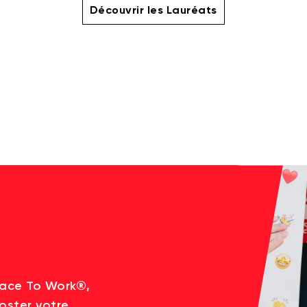
Découvrir les Lauréats
lace To Work®,
oster votre