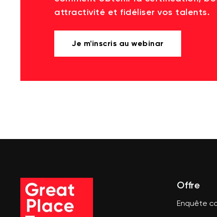
attractivité et fidéliser vos talents.
Je m'inscris au webinar
Offre
Enquête co