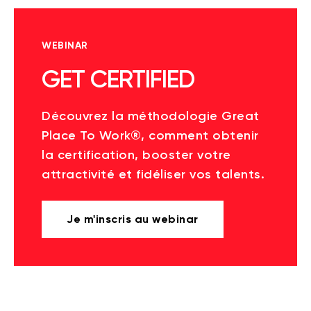
WEBINAR
GET CERTIFIED
Découvrez la méthodologie Great
Place To Work®, comment obtenir
la certification, booster votre
attractivité et fidéliser vos talents.
Je m'inscris au webinar