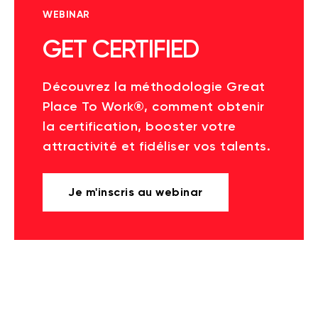
WEBINAR
GET CERTIFIED
Découvrez la méthodologie Great
Place To Work®, comment obtenir
la certification, booster votre
attractivité et fidéliser vos talents.
Je m'inscris au webinar