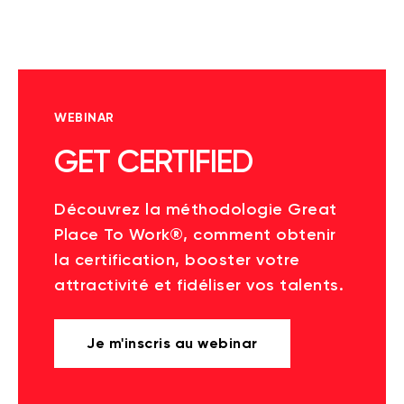
WEBINAR
GET CERTIFIED
Découvrez la méthodologie Great
Place To Work®, comment obtenir
la certification, booster votre
attractivité et fidéliser vos talents.
Je m'inscris au webinar