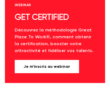
WEBINAR
GET CERTIFIED
Découvrez la méthodologie Great
Place To Work®, comment obtenir
la certification, booster votre
attractivité et fidéliser vos talents.
Je m'inscris au webinar