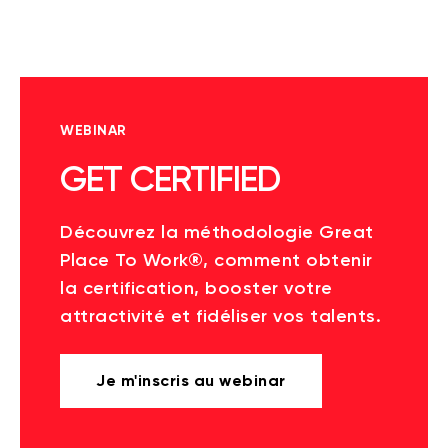
WEBINAR
GET CERTIFIED
Découvrez la méthodologie Great
Place To Work®, comment obtenir
la certification, booster votre
attractivité et fidéliser vos talents.
Je m'inscris au webinar