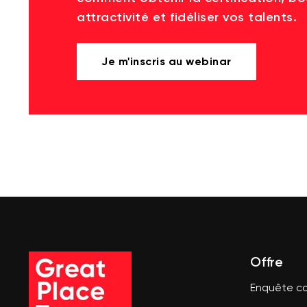
attractivité et fidéliser vos talents.
Je m'inscris au webinar
Offre
Enquête co