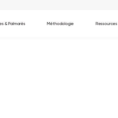
ées & Palmarès
Méthodologie
Ressources
les entreprises
Best Workplaces France 2026
ignages
Great Place To Work In Tech 2026
lients
Best Workplaces For Women 2025
Best Workplaces Europe 2025
Tous nos palmarès