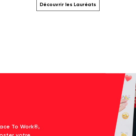
Découvrir les Lauréats
lace To Work®,
oster votre