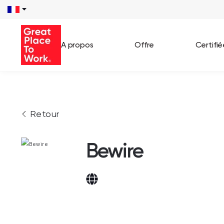
A propos
Offre
Certifi
Voir 
Retour
Témo
Cas c
Bewire