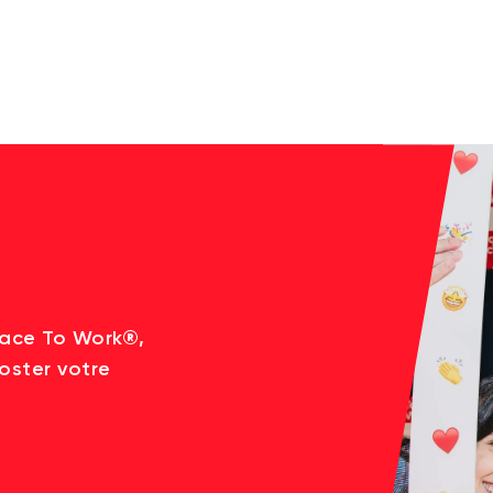
lace To Work®,
oster votre