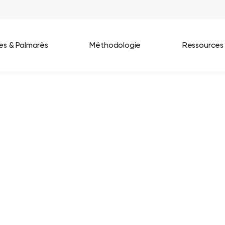
ées & Palmarès
Méthodologie
Ressources
les entreprises
Best Workplaces France 2026
ignages
Great Place To Work In Tech 2026
lients
Best Workplaces For Women 2025
Best Workplaces Europe 2025
Tous nos palmarès