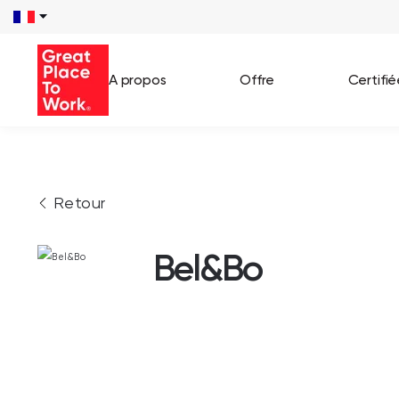
A propos
Offre
Certifi
Voir 
Retour
Témo
Cas c
Bel&Bo