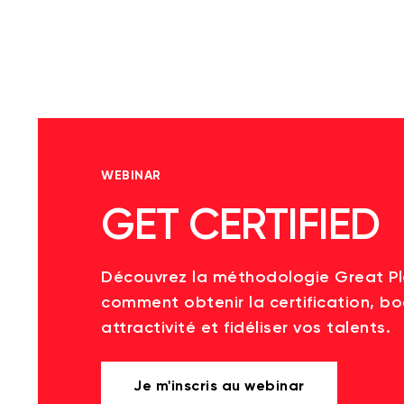
WEBINAR
GET CERTIFIED
Découvrez la méthodologie Great P
comment obtenir la certification, bo
attractivité et fidéliser vos talents.
Je m'inscris au webinar