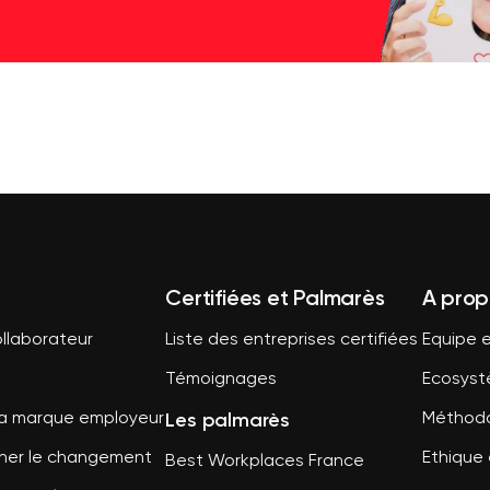
Certifiées et Palmarès
A prop
llaborateur
Liste des entreprises certifiées
Equipe e
Témoignages
Ecosys
Les palmarès
sa marque employeur
Méthodo
er le changement
Ethique 
Best Workplaces France