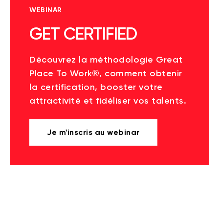
WEBINAR
GET CERTIFIED
Découvrez la méthodologie Great
Place To Work®, comment obtenir
la certification, booster votre
attractivité et fidéliser vos talents.
Je m'inscris au webinar