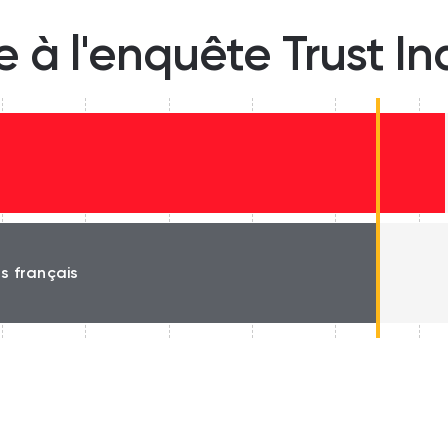
e à l'enquête Trust I
e
és français