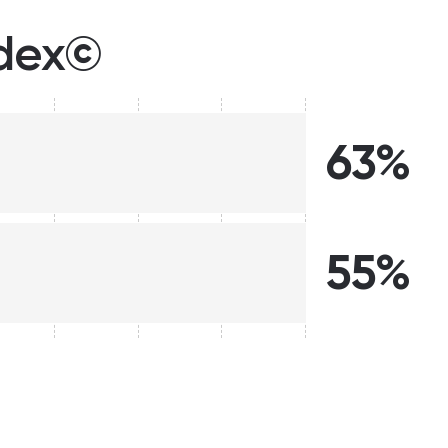
ndex©
63%
55%