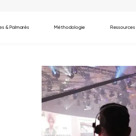
ées & Palmarès
Méthodologie
Ressources
les entreprises
Best Workplaces France 2026
ignages
Great Place To Work In Tech 2026
lients
Best Workplaces For Women 2025
Best Workplaces Europe 2025
Tous nos palmarès