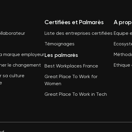
Certifiées et Palmarès
A prop
llaborateur
Liste des entreprises certifiées
Equipe e
Témoignages
Ecosys
Les palmarès
sa marque employeur
Méthodo
er le changement
Ethique 
Best Workplaces France
 sa culture
Great Place To Work for
e
Women
Great Place To Work in Tech