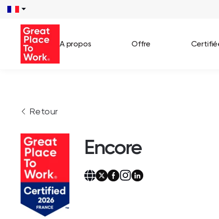
A propos
Offre
Certifi
Voir 
Retour
Témo
Cas c
Encore