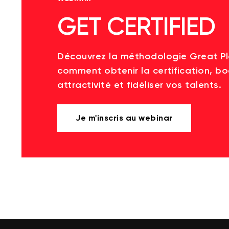
GET CERTIFIED
Découvrez la méthodologie Great P
comment obtenir la certification, bo
attractivité et fidéliser vos talents.
Je m'inscris au webinar