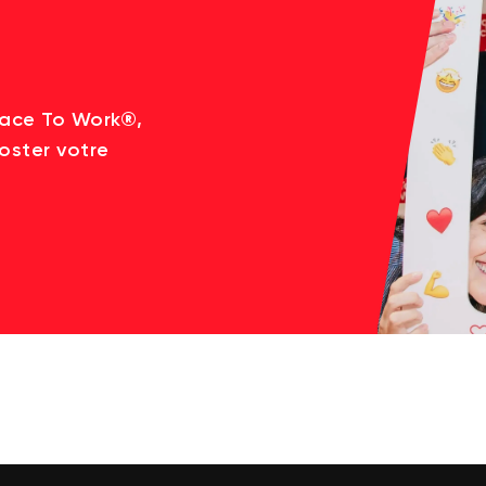
lace To Work®,
oster votre