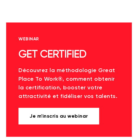
WEBINAR
GET CERTIFIED
Découvrez la méthodologie Great
Place To Work®, comment obtenir
la certification, booster votre
attractivité et fidéliser vos talents.
Je m'inscris au webinar