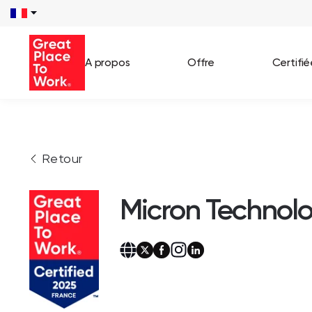
A propos
Offre
Certifi
Voir 
Retour
Témo
Cas c
Micron Technol