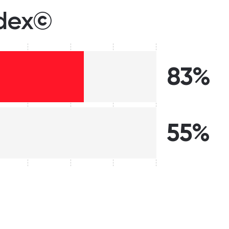
ndex©
83%
55%