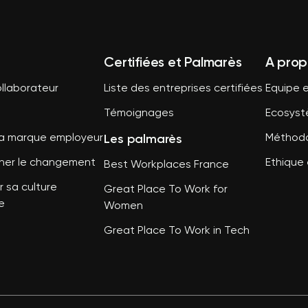
Certifiées et Palmarès
A prop
llaborateur
Liste des entreprises certifiées
Equipe e
Témoignages
Ecosys
Les palmarès
sa marque employeur
Méthodo
er le changement
Ethique 
Best Workplaces France
 sa culture
Great Place To Work for
e
Women
Great Place To Work in Tech