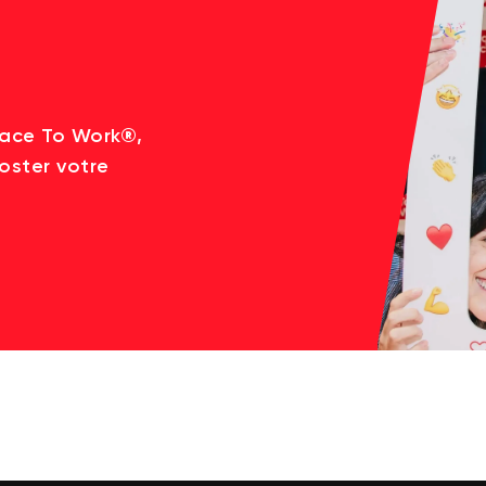
lace To Work®,
oster votre