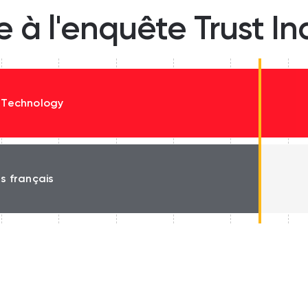
e à l'enquête Trust I
 Technology
és français