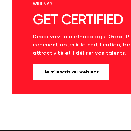
WEBINAR
GET CERTIFIED
Découvrez la méthodologie Great P
comment obtenir la certification, bo
attractivité et fidéliser vos talents.
Je m'inscris au webinar