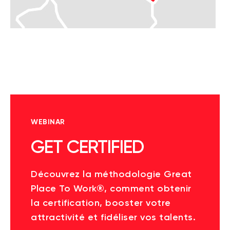
WEBINAR
GET CERTIFIED
Découvrez la méthodologie Great
Place To Work®, comment obtenir
la certification, booster votre
attractivité et fidéliser vos talents.