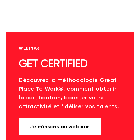
WEBINAR
GET CERTIFIED
Découvrez la méthodologie Great
Place To Work®, comment obtenir
la certification, booster votre
attractivité et fidéliser vos talents.
Je m'inscris au webinar