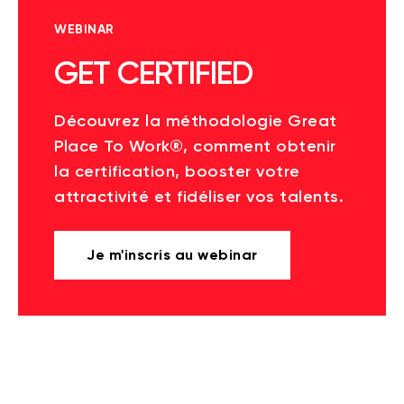
WEBINAR
GET CERTIFIED
Découvrez la méthodologie Great
Place To Work®, comment obtenir
la certification, booster votre
attractivité et fidéliser vos talents.
Je m'inscris au webinar