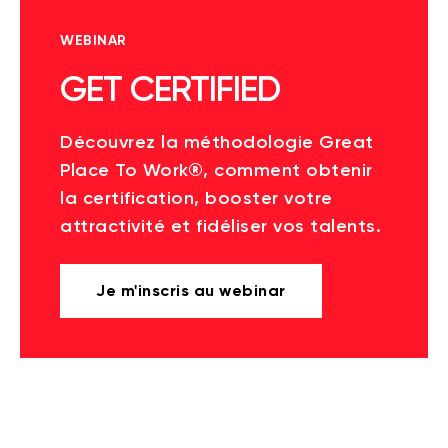
WEBINAR
GET CERTIFIED
Découvrez la méthodologie Great
Place To Work®, comment obtenir
la certification, booster votre
attractivité et fidéliser vos talents.
Je m'inscris au webinar