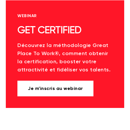
WEBINAR
GET CERTIFIED
Découvrez la méthodologie Great
Place To Work®, comment obtenir
la certification, booster votre
attractivité et fidéliser vos talents.
Je m'inscris au webinar