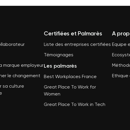
Certifiées et Palmarès
A prop
llaborateur
Liste des entreprises certifiées
Equipe e
Témoignages
Ecosys
Les palmarès
sa marque employeur
Méthodo
er le changement
Ethique 
Best Workplaces France
 sa culture
Great Place To Work for
e
Women
Great Place To Work in Tech