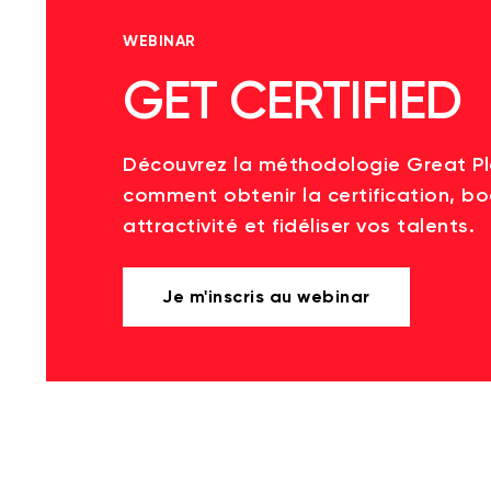
WEBINAR
GET CERTIFIED
Découvrez la méthodologie Great P
comment obtenir la certification, bo
attractivité et fidéliser vos talents.
Je m'inscris au webinar