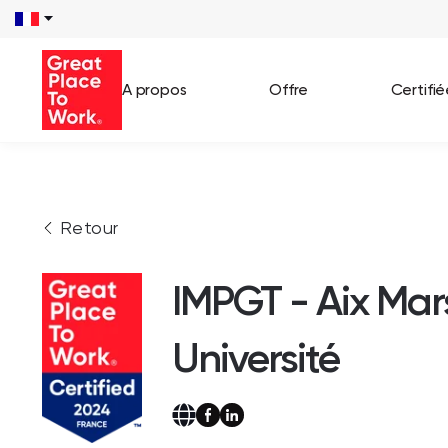
A propos
Offre
Certifi
Voir 
Retour
Témo
Cas c
IMPGT - Aix Mars
Université