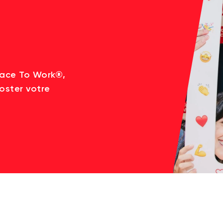
lace To Work®,
oster votre