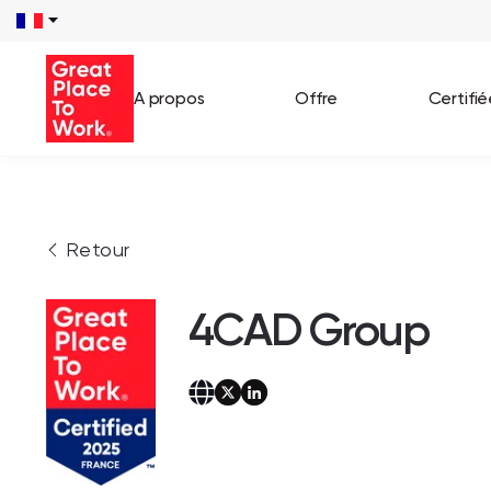
A propos
Offre
Certifi
Voir 
Retour
Témo
Cas c
4CAD Group