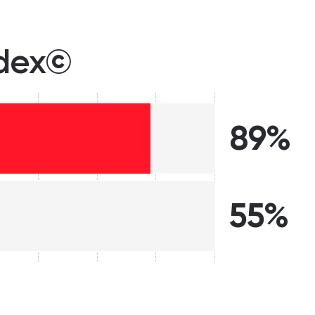
ndex©
89%
55%