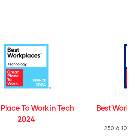
 Place To Work in Tech
Best Workpl
2024
250 à 1000 sa