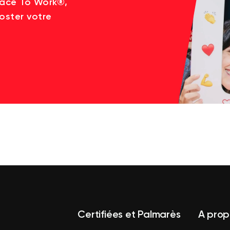
lace To Work®,
oster votre
Certifiées et Palmarès
A prop