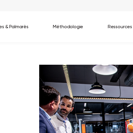
ées & Palmarès
Méthodologie
Ressources
les entreprises
Best Workplaces France 2026
ignages
Great Place To Work In Tech 2026
lients
Best Workplaces For Women 2025
Best Workplaces Europe 2025
Tous nos palmarès