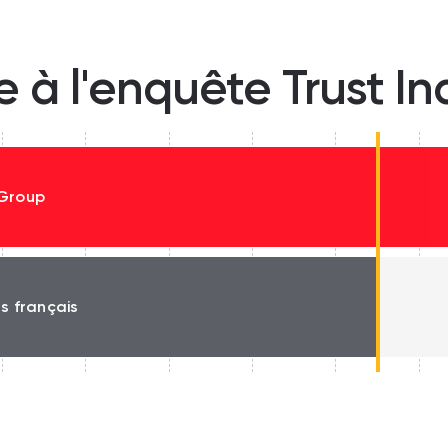
e à l'enquête Trust I
Group
és français