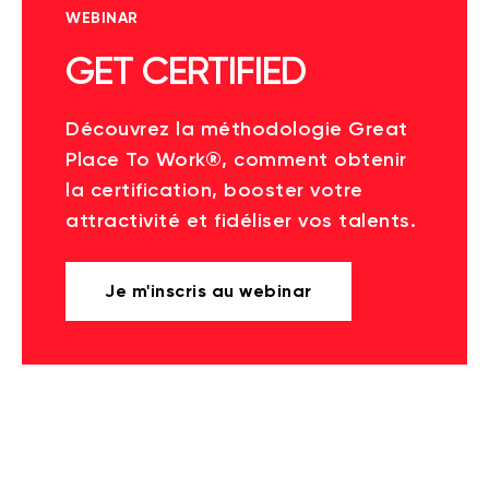
WEBINAR
GET CERTIFIED
Découvrez la méthodologie Great
Place To Work®, comment obtenir
la certification, booster votre
attractivité et fidéliser vos talents.
Je m'inscris au webinar