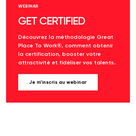
WEBINAR
GET CERTIFIED
Découvrez la méthodologie Great
Place To Work®, comment obtenir
la certification, booster votre
attractivité et fidéliser vos talents.
Je m'inscris au webinar