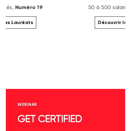
Numéro 19
ariés,
50 à 500 salarié
r les Lauréats
Découvrir les
WEBINAR
GET CERTIFIED