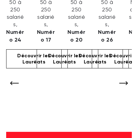
50 à
50 à
50 à
50 à
Mo
250
250
250
250
de
salarié
salarié
salarié
salarié
sal
s,
s,
s,
s,
s
Numér
Numér
Numér
Numér
Nu
o 24
o 17
o 20
o 26
o 
Découvrir les
Découvrir les
Découvrir les
Découvrir l
Lauréats
Lauréats
Lauréats
Lauréats