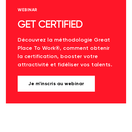
WEBINAR
GET CERTIFIED
Découvrez la méthodologie Great
Place To Work®, comment obtenir
la certification, booster votre
attractivité et fidéliser vos talents.
Je m'inscris au webinar