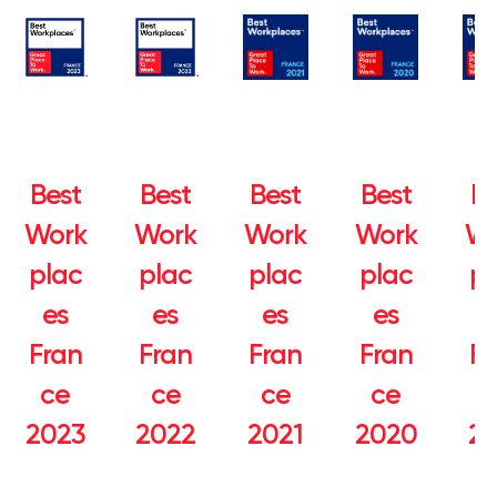
Best
Best
Best
Best
Be
Work
Work
Work
Work
Wo
plac
plac
plac
plac
pl
es
es
es
es
e
Fran
Fran
Fran
Fran
Fr
ce
ce
ce
ce
c
2023
2022
2021
2020
20