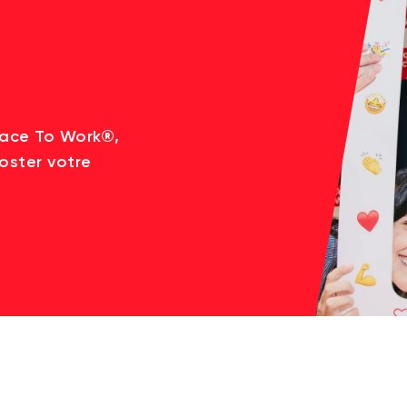
lace To Work®,
oster votre