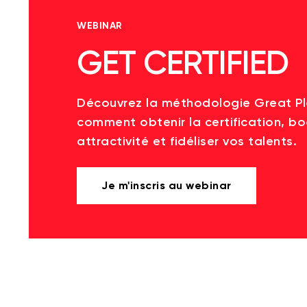
WEBINAR
GET CERTIFIED
Découvrez la méthodologie Great P
comment obtenir la certification, bo
attractivité et fidéliser vos talents.
Je m'inscris au webinar