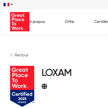
A propos
Offre
Certifi
Voir 
Retour
Témo
Cas c
LOXAM