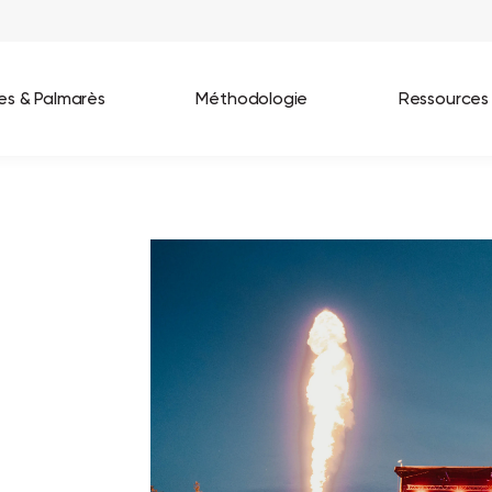
ées & Palmarès
Méthodologie
Ressources
les entreprises
Best Workplaces France 2026
ignages
Great Place To Work In Tech 2026
lients
Best Workplaces For Women 2025
Best Workplaces Europe 2025
Tous nos palmarès