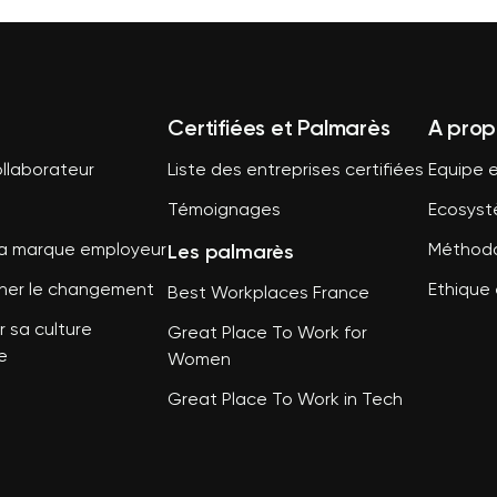
Certifiées et Palmarès
A prop
llaborateur
Liste des entreprises certifiées
Equipe e
Témoignages
Ecosys
Les palmarès
sa marque employeur
Méthodo
er le changement
Ethique 
Best Workplaces France
 sa culture
Great Place To Work for
e
Women
Great Place To Work in Tech