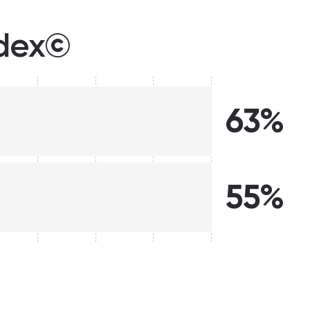
ndex©
63%
55%