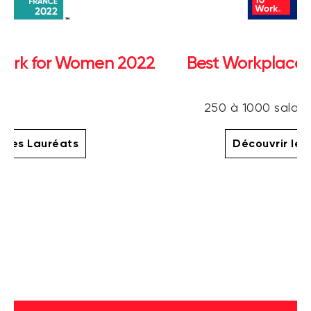
Work for Women 2022
Best Workplaces
250 à 1000 salari
r les Lauréats
Découvrir les