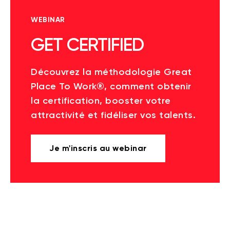
WEBINAR
GET CERTIFIED
Découvrez la méthodologie Great
Place To Work®, comment obtenir
la certification, booster votre
attractivité et fidéliser vos talents.
Je m'inscris au webinar