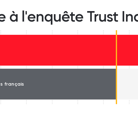
e à l'enquête Trust I
n
és français