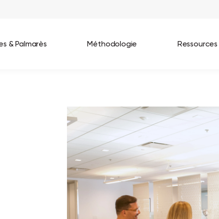
ées & Palmarès
Méthodologie
Ressources
les entreprises
Best Workplaces France 2026
ignages
Great Place To Work In Tech 2026
lients
Best Workplaces For Women 2025
Best Workplaces Europe 2025
Tous nos palmarès