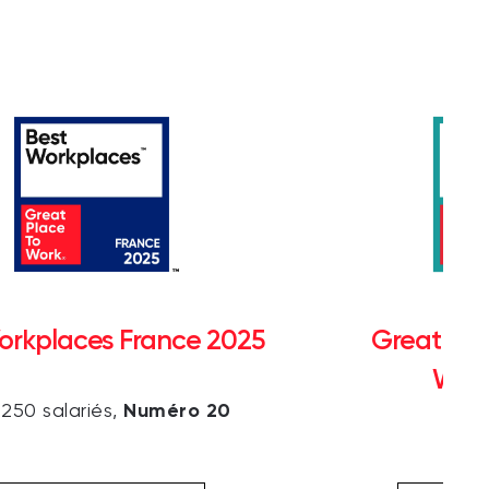
orkplaces France 2025
Great Pla
Wom
Numéro 20
 250 salariés,