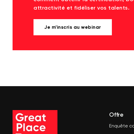
attractivité et fidéliser vos talents.
Je m'inscris au webinar
Offre
Enquête co