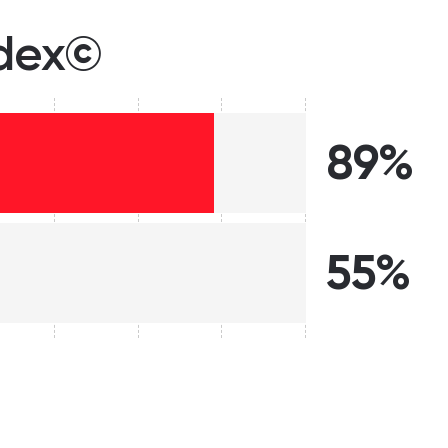
ndex©
89%
55%