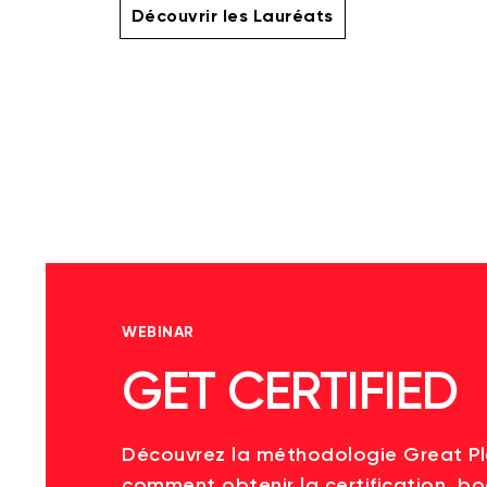
Découvrir les Lauréats
WEBINAR
GET CERTIFIED
Découvrez la méthodologie Great P
comment obtenir la certification, bo