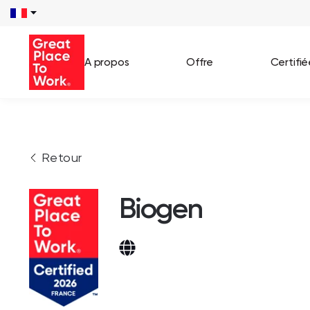
A propos
Offre
Certifi
Voir 
Retour
Témo
Cas c
Biogen