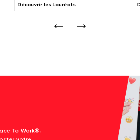
Découvrir les Lauréats
D
lace To Work®,
oster votre