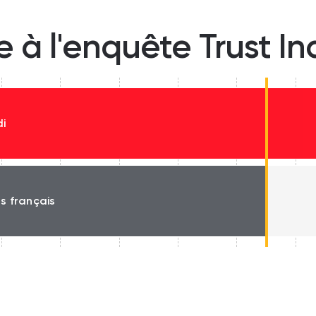
e à l'enquête Trust I
i
és français