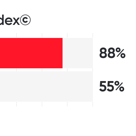
ndex©
88%
55%