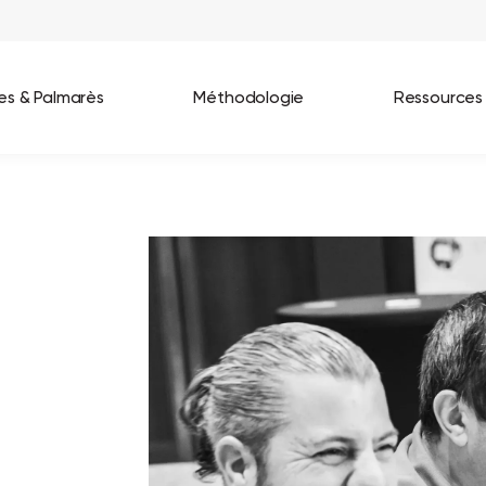
ées & Palmarès
Méthodologie
Ressources
les entreprises
Best Workplaces France 2026
ignages
Great Place To Work In Tech 2026
lients
Best Workplaces For Women 2025
Best Workplaces Europe 2025
Tous nos palmarès