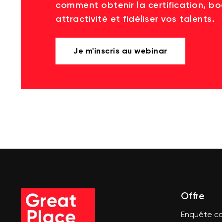
comment obtenir la certification, bo
attractivité et fidéliser vos talents.
Je m'inscris au webinar
Offre
Enquête co