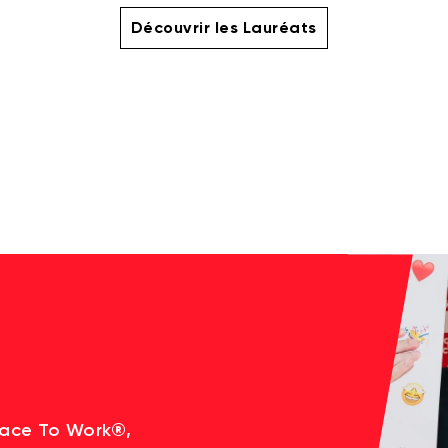
Découvrir les Lauréats
lace To Work®,