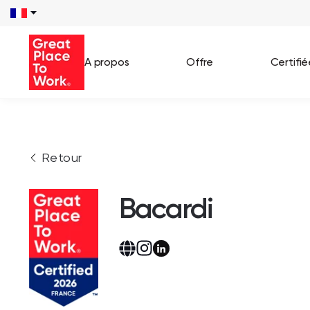
A propos
Offre
Certifi
Voir 
Retour
Témo
Cas c
Bacardi