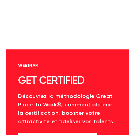
WEBINAR
GET CERTIFIED
Découvrez la méthodologie Great
Place To Work®, comment obtenir
la certification, booster votre
attractivité et fidéliser vos talents.