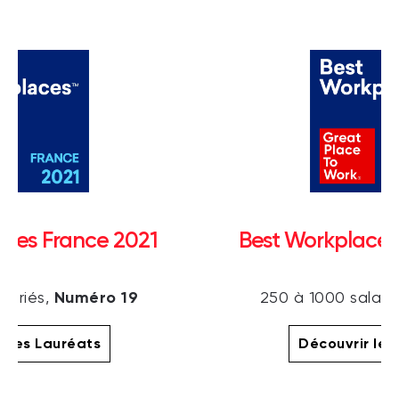
aces France 2021
Best Workplaces
Numéro 19
lariés,
250 à 1000 salari
r les Lauréats
Découvrir les