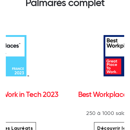
Palmarès complet
 Work in Tech 2023
Best Workplaces
250 à 1000 salari
r les Lauréats
Découvrir les