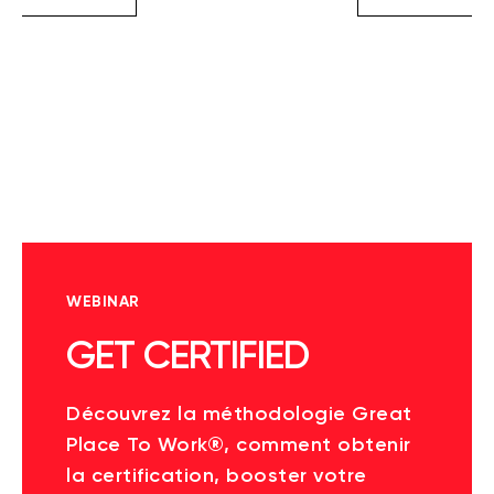
WEBINAR
GET CERTIFIED
Découvrez la méthodologie Great
Place To Work®, comment obtenir
la certification, booster votre