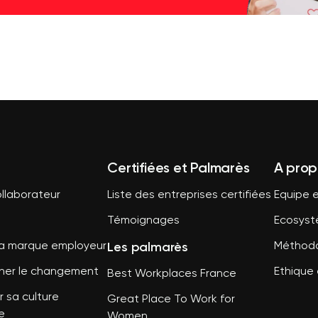
Certifiées et Palmarès
A prop
llaborateur
Liste des entreprises certifiées
Equipe e
Témoignages
Ecosys
Les palmarès
sa marque employeur
Méthodo
er le changement
Ethique 
Best Workplaces France
 sa culture
Great Place To Work for
e
Women