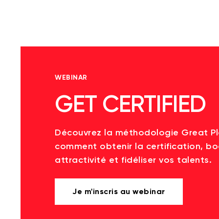
WEBINAR
GET CERTIFIED
Découvrez la méthodologie Great P
comment obtenir la certification, bo
attractivité et fidéliser vos talents.
Je m'inscris au webinar