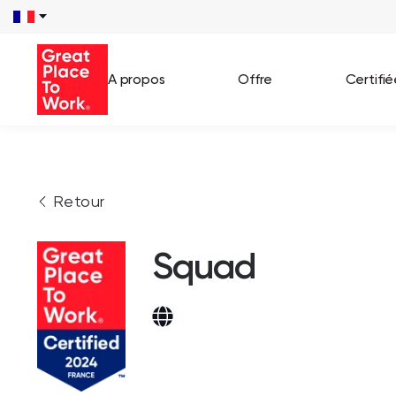
A propos
Offre
Certifi
Voir 
Retour
Témo
Cas c
Squad