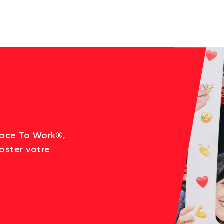
lace To Work®,
oster votre