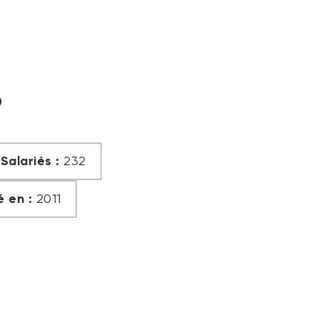
?
Salariés :
232
 en :
2011