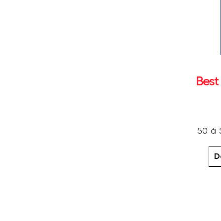
Best
50 à 
D