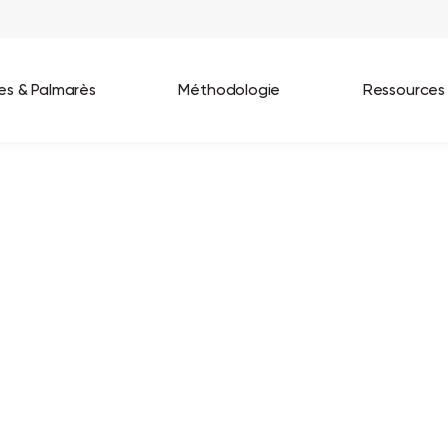
ées & Palmarès
Méthodologie
Ressources
les entreprises
Best Workplaces France 2026
ignages
Great Place To Work In Tech 2026
lients
Best Workplaces For Women 2025
Best Workplaces Europe 2025
Tous nos palmarès