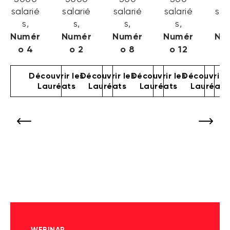
salarié
salarié
salarié
salarié
sal
s,
s,
s,
s,
s
Numér
Numér
Numér
Numér
Nu
o 4
o 2
o 8
o 12
o
Découvrir les
Découvrir les
Découvrir les
Découvrir l
Lauréats
Lauréats
Lauréats
Lauréats
WEBINAR