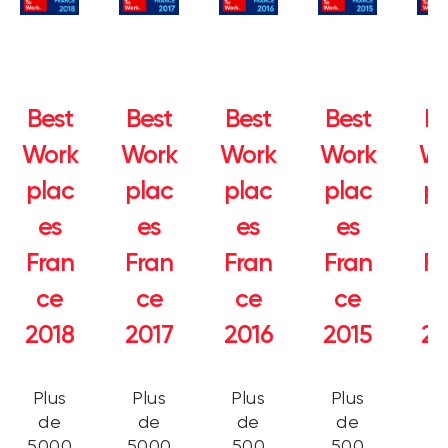
Best
Best
Best
Best
Be
Work
Work
Work
Work
Wo
plac
plac
plac
plac
pl
es
es
es
es
e
Fran
Fran
Fran
Fran
Fr
ce
ce
ce
ce
c
2018
2017
2016
2015
20
Plus
Plus
Plus
Plus
Pl
de
de
de
de
d
5000
5000
500
500
5