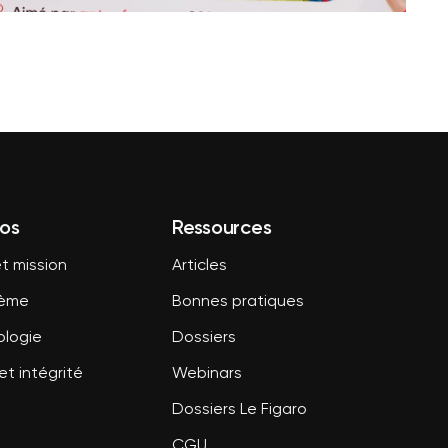
os
Ressources
t mission
Articles
tème
Bonnes pratiques
logie
Dossiers
et intégrité
Webinars
Dossiers Le Figaro
CGU