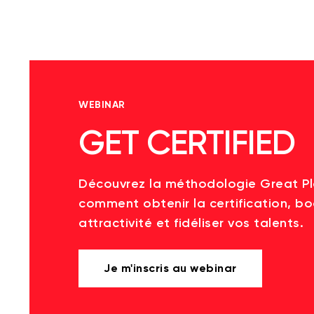
WEBINAR
GET CERTIFIED
Découvrez la méthodologie Great P
comment obtenir la certification, bo
attractivité et fidéliser vos talents.
Je m'inscris au webinar