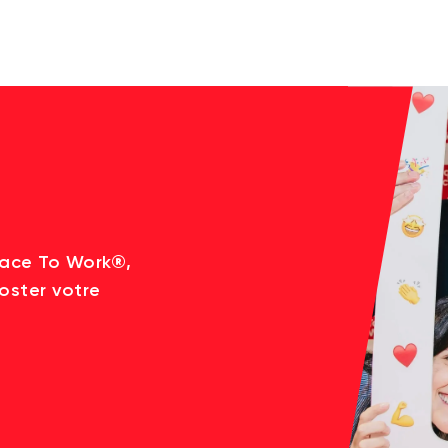
lace To Work®,
oster votre