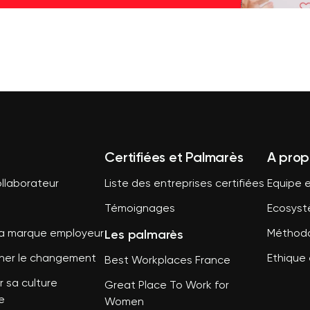
Certifiées et Palmarès
A prop
llaborateur
Liste des entreprises certifiées
Equipe e
Témoignages
Ecosys
Les palmarès
sa marque employeur
Méthodo
er le changement
Ethique 
Best Workplaces France
 sa culture
Great Place To Work for
e
Women