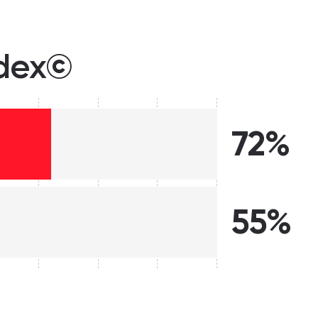
ndex©
72%
55%