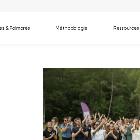
ées & Palmarès
Méthodologie
Ressources
les entreprises
Best Workplaces France 2026
ignages
Great Place To Work In Tech 2026
lients
Best Workplaces For Women 2025
Best Workplaces Europe 2025
Tous nos palmarès