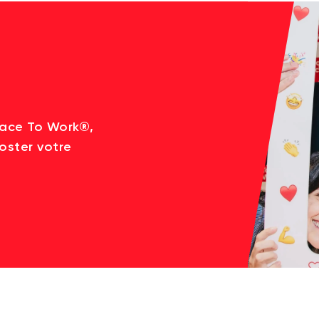
lace To Work®,
oster votre