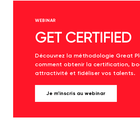
WEBINAR
GET CERTIFIED
Découvrez la méthodologie Great P
comment obtenir la certification, bo
attractivité et fidéliser vos talents.
Je m'inscris au webinar