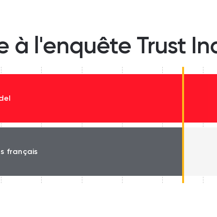
e à l'enquête Trust I
del
és français