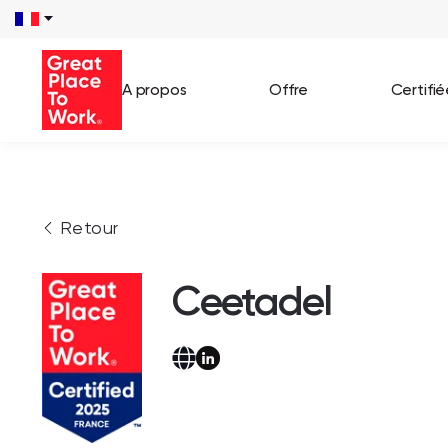
A propos
Offre
Certifi
Voir 
Retour
Témo
Cas c
Ceetadel