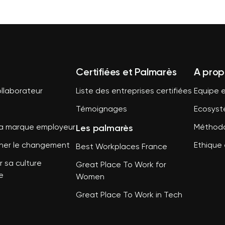
Certifiées et Palmarès
A prop
llaborateur
Liste des entreprises certifiées
Equipe e
Témoignages
Ecosys
Les palmarès
sa marque employeur
Méthodo
er le changement
Ethique 
Best Workplaces France
 sa culture
Great Place To Work for
e
Women
Great Place To Work in Tech