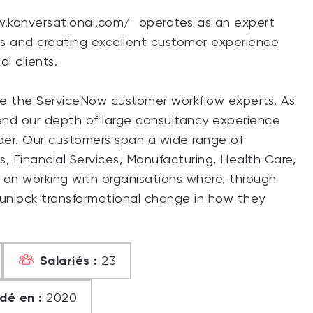
w.konversational.com/ operates as an expert
ws and creating excellent customer experience
l clients.
are the ServiceNow customer workflow experts. As
end our depth of large consultancy experience
ider. Our customers span a wide range of
rs, Financial Services, Manufacturing, Health Care,
 on working with organisations where, through
 unlock transformational change in how they
Salariés :
23
dé en :
2020