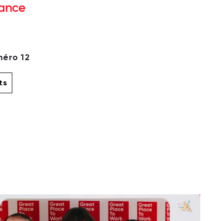
rance
éro 12
ts