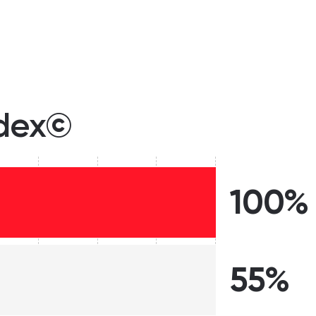
ndex©
100%
55%