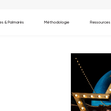
ées & Palmarès
Méthodologie
Ressources
les entreprises
Best Workplaces France 2026
ignages
Great Place To Work In Tech 2026
lients
Best Workplaces For Women 2025
Best Workplaces Europe 2025
Tous nos palmarès