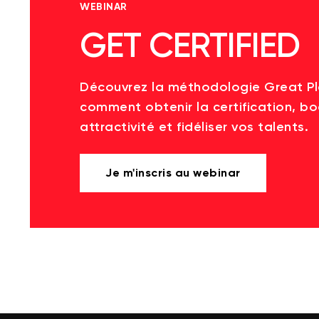
WEBINAR
GET CERTIFIED
Découvrez la méthodologie Great P
comment obtenir la certification, bo
attractivité et fidéliser vos talents.
Je m'inscris au webinar