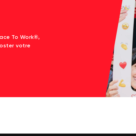
lace To Work®,
oster votre