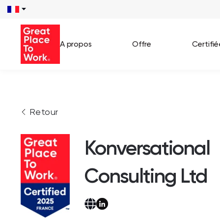
A propos
Offre
Certifi
Voir 
Retour
Témo
Cas c
Konversational
Consulting Ltd