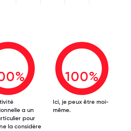
00%
100%
ivité
Ici, je peux être moi-
ionnelle a un
même.
rticulier pour
 ne la considère