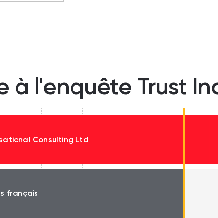
e à l'enquête Trust I
sational Consulting Ltd
és français