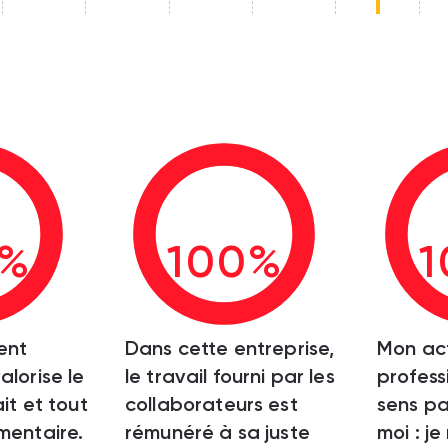
0%
100%
1
ent
Dans cette entreprise,
Mon act
alorise le
le travail fourni par les
profess
ait et tout
collaborateurs est
sens pa
mentaire.
rémunéré à sa juste
moi : je