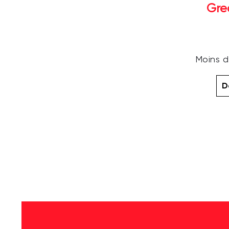
Gre
Moins d
D