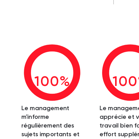
100%
10
Le management
Le managem
m'informe
apprécie et v
régulièrement des
travail bien f
sujets importants et
effort supplé