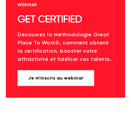
WEBINAR
GET CERTIFIED
Découvrez la méthodologie Great
Place To Work®, comment obtenir
la certification, booster votre
attractivité et fidéliser vos talents.
Je m'inscris au webinar