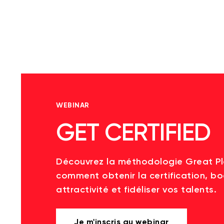
WEBINAR
GET CERTIFIED
Découvrez la méthodologie Great P
comment obtenir la certification, bo
attractivité et fidéliser vos talents.
Je m'inscris au webinar