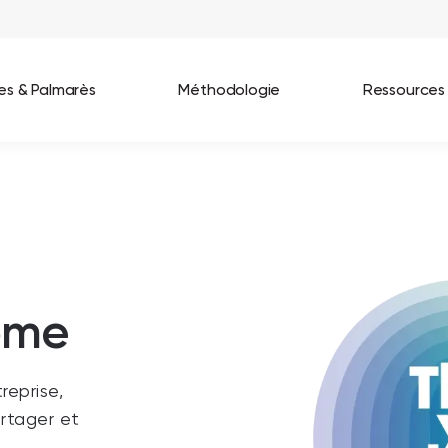
ées & Palmarès
Méthodologie
Ressources
les entreprises
Best Workplaces France 2026
ignages
Great Place To Work In Tech 2026
lients
Best Workplaces For Women 2025
ome
Best Workplaces Europe 2025
Tous nos palmarès
reprise,
artager et