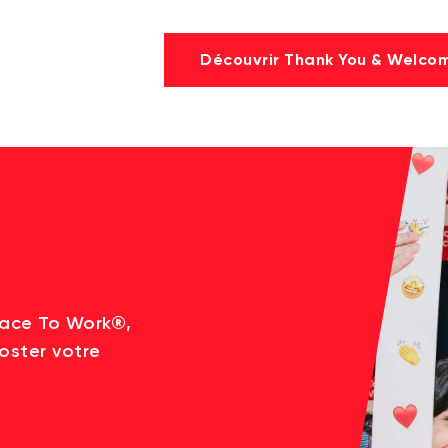
Découvrir Thank You & Welco
lace To Work®,
oster votre