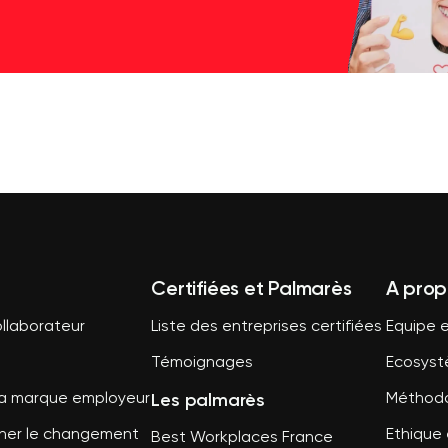
Certifiées et Palmarès
A prop
llaborateur
Liste des entreprises certifiées
Equipe e
Témoignages
Ecosys
Les palmarès
sa marque employeur
Méthodo
er le changement
Ethique 
Best Workplaces France