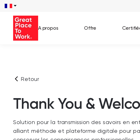
A propos
Offre
Certifi
Voir 
Témo
Retour
Cas c
Thank You & Welc
Solution pour la transmission des savoirs en ent
alliant méthode et plateforme digitale pour p