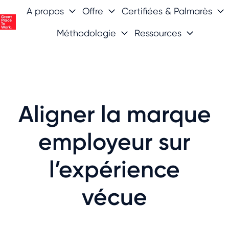
A propos
Offre
Certifiées & Palmarès
Méthodologie
Ressources
P
a
g
e
d
'
Aligner la marque
a
c
employeur sur
c
u
l’expérience
e
i
vécue
l