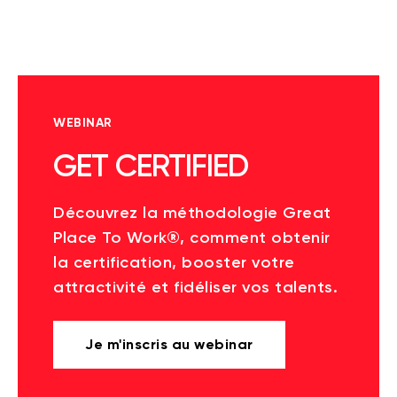
WEBINAR
GET CERTIFIED
Découvrez la méthodologie Great
Place To Work®, comment obtenir
la certification, booster votre
attractivité et fidéliser vos talents.
Je m'inscris au webinar