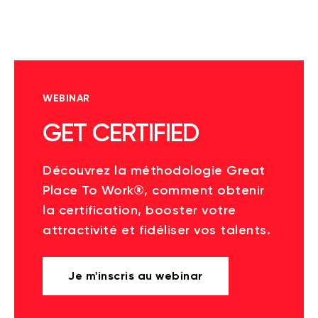
WEBINAR
GET CERTIFIED
Découvrez la méthodologie Great
Place To Work®, comment obtenir
la certification, booster votre
attractivité et fidéliser vos talents.
Je m'inscris au webinar