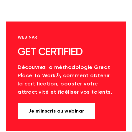
WEBINAR
GET CERTIFIED
Découvrez la méthodologie Great
Place To Work®, comment obtenir
la certification, booster votre
attractivité et fidéliser vos talents.
Je m'inscris au webinar