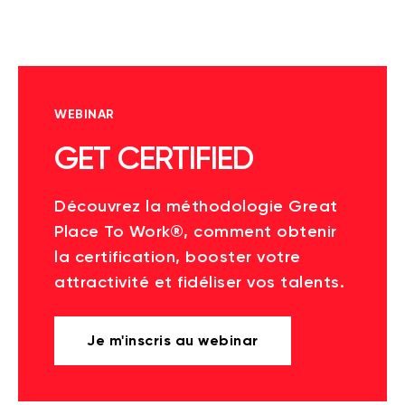
WEBINAR
GET CERTIFIED
Découvrez la méthodologie Great
Place To Work®, comment obtenir
la certification, booster votre
attractivité et fidéliser vos talents.
Je m'inscris au webinar